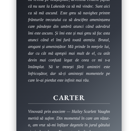
că nu sunt la Lakeside ca să mă vindec. Sunt aici
ca să mă ascund. Este greu să navighez printre
frânturile trecutului ca să descifrez amenințarea
care pândește din umbră atunci când adevărul
îmi este ascuns. Și îmi este și mai greu să fac asta
atunci când el îmi fură toată atenția. Brutal,
arogant și amenințător. Mă prinde în mrejele lui,
dar cu cât mă apropii mai mult de el, cu atât
devin mai confuză legat de ceea ce mi s-a
întâmplat. Să te trezești fără amintiri este
înfricoșător, dar să-ți amintești momentele pe
care le-ai pierdut este infinit mai rău.
CARTER
Vinovată prin asociere — Hailey Scarlett Vaughn
merită să sufere. Din momentul în care am văzut-
o, am vrut să-mi înfășor degetele în jurul gâtului