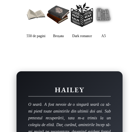
550 de pagini
Broșata
Dark romance
A5
HAILEY
O seară. A fost nevoie de o singură seară ca să-
mi pierd toate amintirile din ultimii doi ani. Sub
pretextul recuperării, tata m-a trimis la un
colegiu de elită. Dar, curând, amintirile încep să-
mi revină pe neașteptate, devenind evident faptul