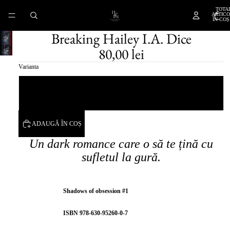
TOTA
ARTICO
ÎN COȘ:
Breaking Hailey I.A. Dice
DESCHIDE
80,00 lei
IMAGINEA
Varianta
ÎN
MODUL
Cu printed edges
ECRAN
COMPLET
Fara printed edges
ADAUGĂ ÎN COȘ
Un dark romance care o să te țină cu
sufletul la gură.
Shadows of obsession #1
ISBN 978-630-95260-0-7