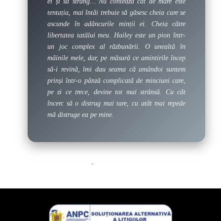
ei și să strâng… Nu contează cât de mare este
tentația, mai întâi trebuie să găsesc cheia care se
ascunde în adâncurile minții ei. Cheia către
libertatea tatălui meu. Hailey este un pion într-
un joc complex al răzbunării. O unealtă în
mâinile mele, dar, pe măsură ce amintirile încep
să-i revină, îmi dau seama că amândoi suntem
prinși într-o pânză complicată de minciuni care,
pe zi ce trece, devine tot mai strânsă. Cu cât
încerc să o distrug mai tare, cu atât mai repede
mă distruge ea pe mine.
.